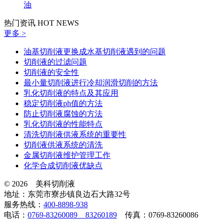
油
热门资讯
HOT NEWS
更多 >
油基切削液更换成水基切削液遇到的问题
切削液的过滤问题
切削液的安全性
最小量切削液进行冷却润滑切削的方法
乳化切削液的特点及其应用
稳定切削液ph值的方法
防止切削液腐蚀的方法
乳化切削液的性能特点
清洗切削液供液系统的重要性
切削液供液系统的清洗
金属切削液维护管理工作
化学合成切削液优缺点
© 2026 美科切削液
地址：东莞市寮步镇良边石大路32号
服务热线：
400-8898-938
电话：
0769-83260089 83260189
传真：0769-83260086