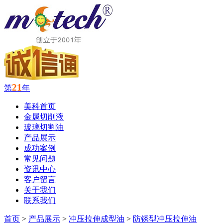
21
第
年
美科首页
金属切削液
玻璃切割油
产品展示
成功案例
常见问题
资讯中心
客户留言
关于我们
联系我们
首页
>
产品展示
>
冲压拉伸成型油
>
防锈型冲压拉伸油