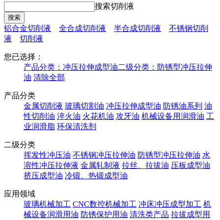
搜索切削液
铝合金切削液
全合成切削液
半合成切削液
不锈钢切削
液
切削液
您已选择：
产品分类：
冲压拉伸成型油
二级分类：
防锈型冲压拉伸
油
清除全部
产品分类
金属切削液
玻璃切割油
冲压拉伸成型油
防锈油系列
油
性切削油
淬火油
火花机油
攻牙油
机械设备用润滑油
工
业润滑脂
环保清洗剂
二级分类
挥发性冲压油
不锈钢冲压拉伸油
防锈型冲压拉伸油
水
溶性冲压拉伸液
金属轧制液
拉丝、拉拔油
压板成型油
挤压成型油
冷锻、热锻成型油
应用领域
玻璃机械加工
CNC数控机械加工
冲床冲压成型加工
机
械设备润滑用油
防锈保护用油
清洗类产品
拉拔成型用