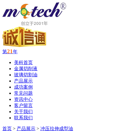
21
第
年
美科首页
金属切削液
玻璃切割油
产品展示
成功案例
常见问题
资讯中心
客户留言
关于我们
联系我们
首页
>
产品展示
>
冲压拉伸成型油