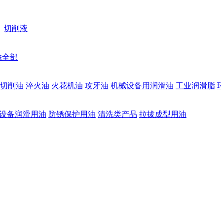
切削液
除全部
切削油
淬火油
火花机油
攻牙油
机械设备用润滑油
工业润滑脂
设备润滑用油
防锈保护用油
清洗类产品
拉拔成型用油