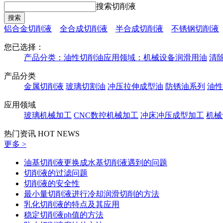
搜索切削液
铝合金切削液
全合成切削液
半合成切削液
不锈钢切削液
您已选择：
产品分类：
油性切削油
应用领域：
机械设备润滑用油
清
产品分类
金属切削液
玻璃切割油
冲压拉伸成型油
防锈油系列
油性
应用领域
玻璃机械加工
CNC数控机械加工
冲床冲压成型加工
机械
热门资讯
HOT NEWS
更多 >
油基切削液更换成水基切削液遇到的问题
切削液的过滤问题
切削液的安全性
最小量切削液进行冷却润滑切削的方法
乳化切削液的特点及其应用
稳定切削液ph值的方法