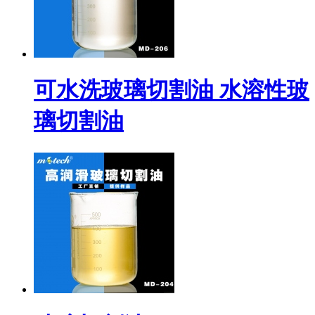
可水洗玻璃切割油 水溶性玻
璃切割油